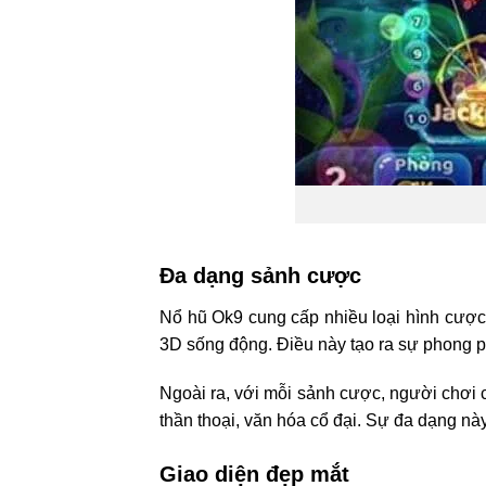
Đa dạng sảnh cược
Nổ hũ Ok9 cung cấp nhiều loại hình cược 
3D sống động. Điều này tạo ra sự phong p
Ngoài ra, với mỗi sảnh cược, người chơi 
thần thoại, văn hóa cổ đại. Sự đa dạng nà
Giao diện đẹp mắt