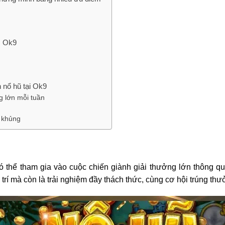
ts Ok9
 nổ hũ tại Ok9
g lớn mỗi tuần
n khủng
có thể tham gia vào cuộc chiến giành giải thưởng lớn thông qu
trí mà còn là trải nghiệm đầy thách thức, cùng cơ hội trúng thư