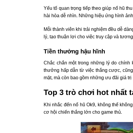
Yếu tố quan trọng tiếp theo giúp nổ hũ thu
hài hòa dễ nhìn. Những hiệu ứng hình ảnh 
Mỗi thành viên khi trải nghiệm đều dễ dà
lý, tạo thuận lợi cho việc truy cập và tươn
Tiền thưởng hậu hĩnh
Chắc chắn một trong những lý do chính 
thưởng hấp dẫn từ việc thắng cược, cũng
mặt, mà còn bao gồm những ưu đãi giá trị
Top 3 trò chơi hot nhất 
Khi nhắc đến nổ hũ Ok9, không thể không 
cơ hội chiến thắng lớn cho game thủ.