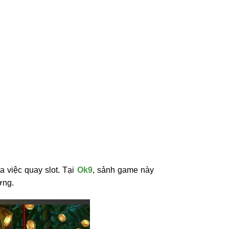
a việc quay slot. Tại
Ok9
, sảnh game này
ởng.