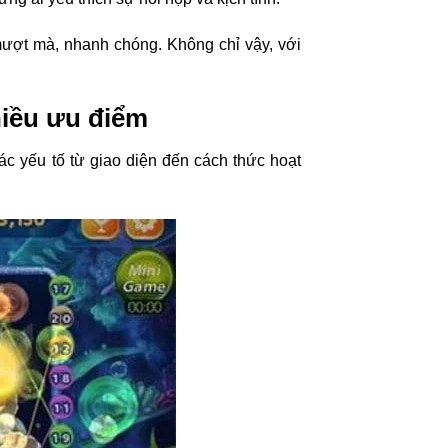
mượt mà, nhanh chóng. Không chỉ vậy, với
iều ưu điểm
ác yếu tố từ giao diện đến cách thức hoạt