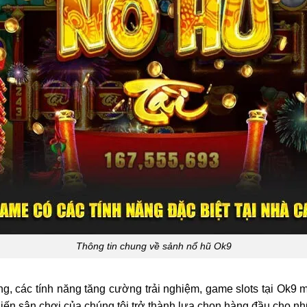
Thông tin chung về sảnh nổ hũ Ok9
ng, các tính năng tăng cường trải nghiệm, game slots tại Ok9
khiến sân chơi của chúng tôi trở thành lựa chọn hàng đầu cho nhữ