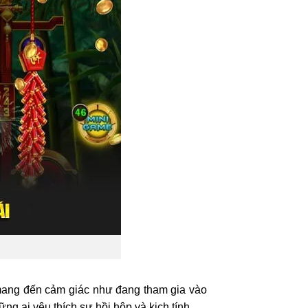
 mang đến cảm giác như đang tham gia vào
ng ai yêu thích sự hồi hộp và kịch tính.