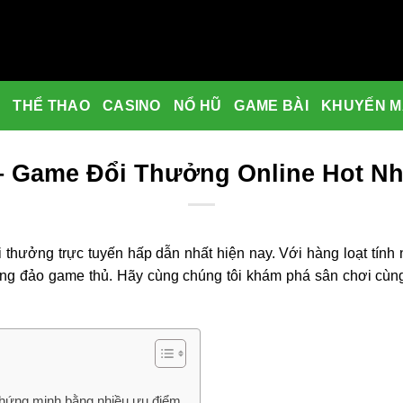
THỂ THAO
CASINO
NỔ HŨ
GAME BÀI
KHUYẾN M
– Game Đổi Thưởng Online Hot Nh
 thưởng trực tuyến hấp dẫn nhất hiện nay. Với hàng loạt tính
ng đảo game thủ. Hãy cùng chúng tôi khám phá sân chơi cùn
hứng minh bằng nhiều ưu điểm