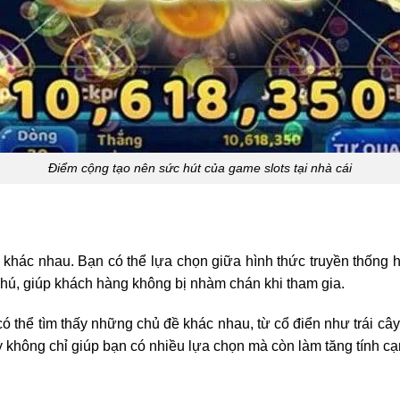
Điểm cộng tạo nên sức hút của game slots tại nhà cái
khác nhau. Bạn có thể lựa chọn giữa hình thức truyền thống 
hú, giúp khách hàng không bị nhàm chán khi tham gia.
có thể tìm thấy những chủ đề khác nhau, từ cổ điển như trái c
y không chỉ giúp bạn có nhiều lựa chọn mà còn làm tăng tính cạ