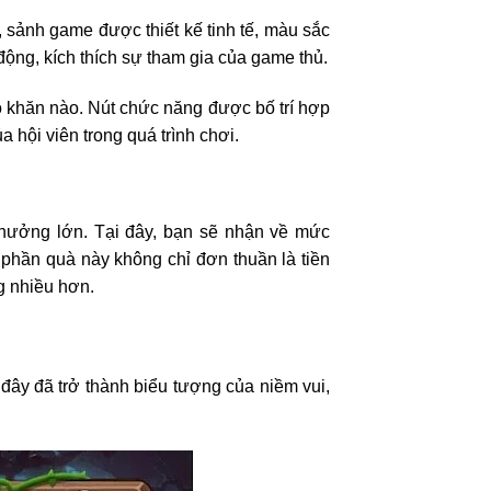
i, sảnh game được thiết kế tinh tế, màu sắc
động, kích thích sự tham gia của game thủ.
ó khăn nào. Nút chức năng được bố trí hợp
a hội viên trong quá trình chơi.
thưởng lớn. Tại đây, bạn sẽ nhận về mức
phần quà này không chỉ đơn thuần là tiền
g nhiều hơn.
đây đã trở thành biểu tượng của niềm vui,