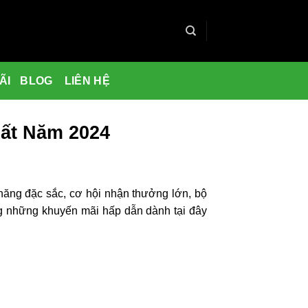
ÃI
BLOG
LIÊN HỆ
ất Năm 2024
 năng đặc sắc, cơ hội nhận thưởng lớn, bộ
g những khuyến mãi hấp dẫn dành tại đây