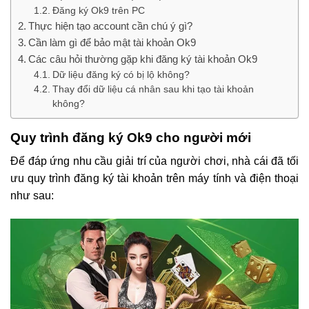
Đăng ký Ok9 trên PC
Thực hiện tạo account cần chú ý gì?
Cần làm gì để bảo mật tài khoản Ok9
Các câu hỏi thường gặp khi đăng ký tài khoản Ok9
Dữ liệu đăng ký có bị lộ không?
Thay đổi dữ liệu cá nhân sau khi tạo tài khoản
không?
Quy trình đăng ký Ok9 cho người mới
Để đáp ứng nhu cầu giải trí của người chơi, nhà cái đã tối
ưu quy trình đăng ký tài khoản trên máy tính và điện thoại
như sau: