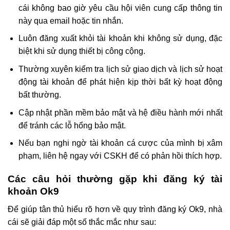
cái không bao giờ yêu cầu hội viên cung cấp thông tin
này qua email hoặc tin nhắn.
Luôn đăng xuất khỏi tài khoản khi không sử dụng, đặc
biệt khi sử dụng thiết bị công cộng.
Thường xuyên kiểm tra lịch sử giao dịch và lịch sử hoạt
động tài khoản để phát hiện kịp thời bất kỳ hoạt động
bất thường.
Cập nhật phần mềm bảo mật và hệ điều hành mới nhất
để tránh các lỗ hổng bảo mật.
Nếu bạn nghi ngờ tài khoản cá cược của mình bị xâm
phạm, liên hệ ngay với CSKH để có phản hồi thích hợp.
Các câu hỏi thường gặp khi đăng ký tài
khoản Ok9
Để giúp tân thủ hiểu rõ hơn về quy trình đăng ký Ok9, nhà
cái sẽ giải đáp một số thắc mắc như sau: