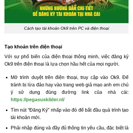
Cách tạo tài khoản Ok9 trên PC và điện thoại
Tạo khoản trên điện thoại
Với sự phổ biến của điện thoại thông minh, việc đăng ký
Ok9 trên điện thoại là lựa chọn hầu hết của mọi người.
Mở trình duyệt trên điện thoại, truy cập vào Ok9. Để
tránh bị lừa đảo hay vào trang web giả mạo anh em chú
ý sử dụng đúng đường link của nhà cái:
https://pegasuskilder.nl/
Tìm nút “Đăng Ký” nhấp vào đó để bắt đầu quá trình tạo
tài khoản mới.
Phải nhập đúng và đầy đủ thông tin yêu cầu, đặc biệt là