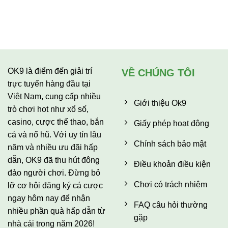
OK9 là điểm đến giải trí
VỀ CHÚNG TÔI
trực tuyến hàng đầu tại
Việt Nam, cung cấp nhiều
Giới thiệu Ok9
trò chơi hot như xổ số,
casino, cược thể thao, bắn
Giấy phép hoạt động
cá và nổ hũ. Với uy tín lâu
Chính sách bảo mật
năm và nhiều ưu đãi hấp
dẫn, OK9 đã thu hút đông
Điều khoản điều kiện
đảo người chơi. Đừng bỏ
Chơi có trách nhiệm
lỡ cơ hội đăng ký cá cược
ngay hôm nay để nhận
FAQ câu hỏi thường
nhiều phần quà hấp dẫn từ
gặp
nhà cái trong năm 2026!