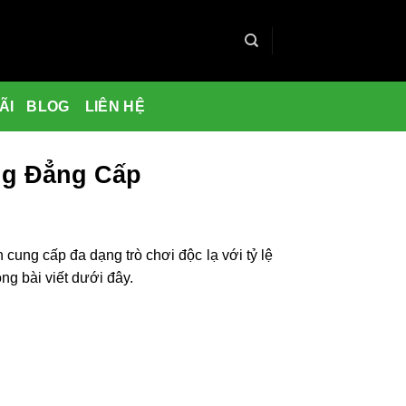
ÃI
BLOG
LIÊN HỆ
ng Đẳng Cấp
cung cấp đa dạng trò chơi độc lạ với tỷ lệ
ng bài viết dưới đây.