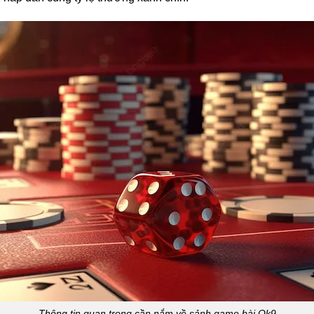
Thông tin quan trọng cần nắm về sảnh game bài Ok9