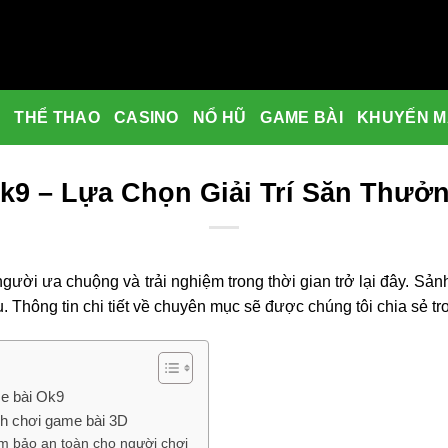
THỂ THAO
CASINO
NỔ HŨ
GAME BÀI
KHUYẾN M
k9 – Lựa Chọn Giải Trí Săn Thưở
ời ưa chuộng và trải nghiệm trong thời gian trở lại đây. Sảnh 
 Thông tin chi tiết về chuyên mục sẽ được chúng tôi chia sẻ tro
me bài Ok9
nh chơi game bài 3D
ảm bảo an toàn cho người chơi