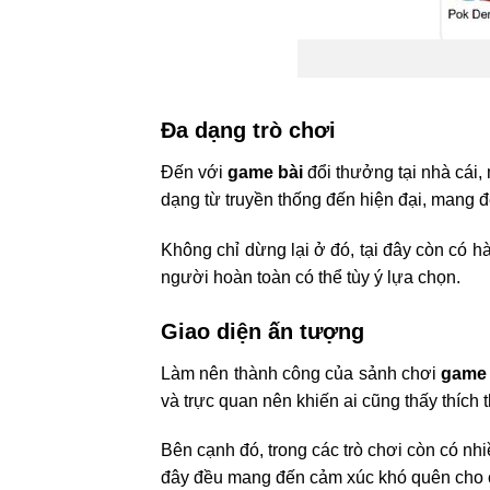
Đa dạng trò chơi
Đến với
game bài
đổi thưởng tại nhà cái,
dạng từ truyền thống đến hiện đại, mang 
Không chỉ dừng lại ở đó, tại đây còn có h
người hoàn toàn có thể tùy ý lựa chọn.
Giao diện ấn tượng
Làm nên thành công của sảnh chơi
game 
và trực quan nên khiến ai cũng thấy thích t
Bên cạnh đó, trong các trò chơi còn có nhiề
đây đều mang đến cảm xúc khó quên cho c