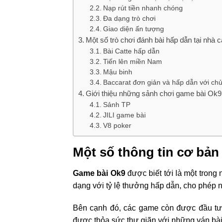
Nạp rút tiền nhanh chóng
Đa dạng trò chơi
Giao diện ấn tượng
Một số trò chơi đánh bài hấp dẫn tại nhà 
Bài Catte hấp dẫn
Tiến lên miền Nam
Mậu binh
Baccarat đơn giản và hấp dẫn với ch
Giới thiệu những sảnh chơi game bài Ok9 
Sảnh TP
JILI game bài
V8 poker
Một số thông tin cơ bản
Game bài Ok9
được biết tới là một tron
dạng với tỷ lệ thưởng hấp dẫn, cho phép nh
Bên cạnh đó, các game còn được đầu tư
được thỏa sức thư giãn với những ván bài