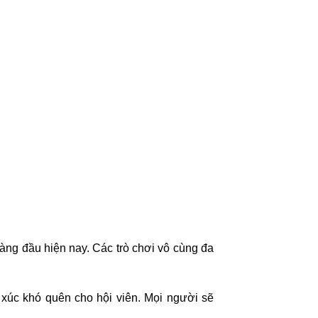
hàng đầu hiện nay. Các trò chơi vô cùng đa
úc khó quên cho hội viên. Mọi người sẽ