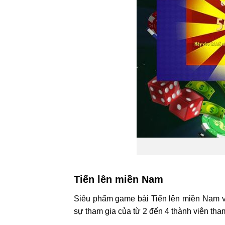
Tiến lên miền Nam
Siêu phẩm
game bài
Tiến lên miền Nam v
sự tham gia của từ 2 đến 4 thành viên tha