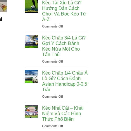
Xỉu
Kèo Tài Xỉu Là Gì?
2
Hướng Dẫn Cách
Trái
Chơi Và Đọc Kèo Từ
Là
i
A-Z
Sao?
Bí
on
Comments Off
Kíp
Kèo
Chinh
Tài
Kèo Chấp 3/4 Là Gì?
Phục
Xỉu
Gợi Ý Cách Đánh
Kèo
Là
Kèo Nửa Một Cho
O/U
Gì?
Tân Thủ
2
Hướng
Trái
Dẫn
on
Comments Off
Cách
Kèo
Chơi
Chấp
Kèo Chấp 1/4 Châu Á
Và
3/4
Là Gì? Cách Đánh
Đọc
Là
Asian Handicap 0-0.5
Kèo
Gì?
Trái
Từ
Gợi
A-
Ý
on
Comments Off
Z
Cách
Kèo
Đánh
Chấp
Kèo Nhà Cái – Khái
Kèo
1/4
Niệm Và Các Hình
Nửa
Châu
Thức Phổ Biến
Một
Á
Cho
on
Comments Off
Là
Tân
Kèo
Gì?