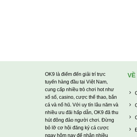
OK9 là điểm đến giải trí trực
VỀ
tuyến hàng đầu tại Việt Nam,
cung cấp nhiều trò chơi hot như
xổ số, casino, cược thể thao, bắn
cá và nổ hũ. Với uy tín lâu năm và
nhiều ưu đãi hấp dẫn, OK9 đã thu
hút đông đảo người chơi. Đừng
bỏ lỡ cơ hội đăng ký cá cược
ngay hôm nay để nhận nhiều