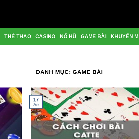
THỂ THAO
CASINO
NỔ HŨ
GAME BÀI
KHUYẾN M
DANH MỤC:
GAME BÀI
17
Jan