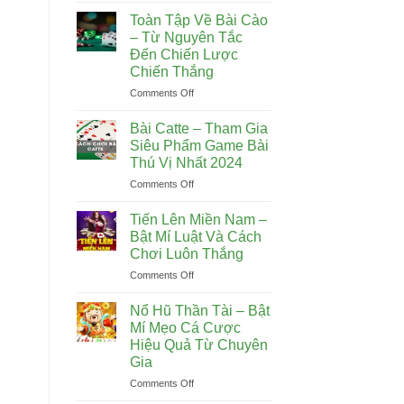
Thủ
Nhà
Cách
Toàn Tập Về Bài Cào
Cái
Đánh
– Từ Nguyên Tắc
–
Asian
Đến Chiến Lược
Khái
Handicap
Chiến Thắng
Niệm
0-
Và
0.5
on
Comments Off
Các
Trái
Toàn
Hình
Tập
Bài Catte – Tham Gia
Thức
Về
Siêu Phẩm Game Bài
Phổ
Bài
Thú Vị Nhất 2024
Biến
Cào
on
Comments Off
–
Bài
Từ
Catte
Nguyên
Tiến Lên Miền Nam –
–
Tắc
Bật Mí Luật Và Cách
Tham
Đến
Chơi Luôn Thắng
Gia
Chiến
on
Comments Off
Siêu
Lược
Tiến
Phẩm
Chiến
Lên
Game
Thắng
Nổ Hũ Thần Tài – Bật
Miền
Bài
Mí Mẹo Cá Cược
Nam
Thú
Hiệu Quả Từ Chuyên
–
Vị
Gia
Bật
Nhất
Mí
2024
on
Comments Off
Luật
Nổ