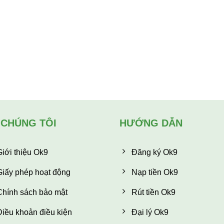
 CHÚNG TÔI
HƯỚNG DẪN
Giới thiệu Ok9
Đăng ký Ok9
Giấy phép hoạt động
Nạp tiền Ok9
Chính sách bảo mật
Rút tiền Ok9
Điều khoản điều kiện
Đại lý Ok9