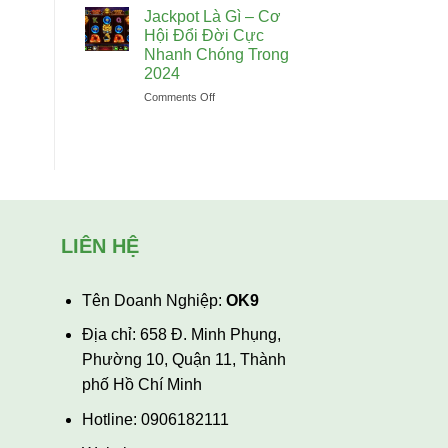
Và
Hũ
Jackpot Là Gì – Cơ
Cách
Thần
Hội Đổi Đời Cực
Chơi
Tài
Nhanh Chóng Trong
Luôn
–
2024
Thắng
Bật
Mí
on
Comments Off
Mẹo
Jackpot
Cá
Là
Cược
Gì
Hiệu
–
Quả
Cơ
Từ
Hội
Chuyên
Đổi
Gia
Đời
LIÊN HỆ
Cực
Nhanh
Chóng
Tên Doanh Nghiệp:
OK9
Trong
2024
Địa chỉ: 658 Đ. Minh Phụng,
Phường 10, Quận 11, Thành
phố Hồ Chí Minh
Hotline: 0906182111