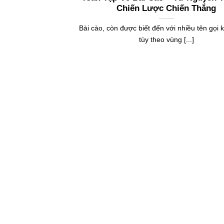
Chiến Lược Chiến Thắng
Bài cào, còn được biết đến với nhiều tên gọi
tùy theo vùng [...]