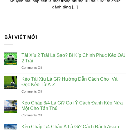
Khuyến mãi nạp tiền là một trong những ưu đãi OK9 tổ chức
dành tặng [...]
BÀI VIẾT MỚI
Tài Xỉu 2 Trái Là Sao? Bí Kíp Chinh Phục Kèo O/U
2 Trái
on
Comments Off
Tài
Xỉu
Kèo Tài Xỉu Là Gì? Hướng Dẫn Cách Chơi Và
2
Đọc Kèo Từ A-Z
Trái
on
Comments Off
Là
Kèo
Sao?
Tài
Bí
Kèo Chấp 3/4 Là Gì? Gợi Ý Cách Đánh Kèo Nửa
Xỉu
Kíp
Một Cho Tân Thủ
Là
Chinh
on
Comments Off
Gì?
Phục
Kèo
Hướng
Kèo
Chấp
Dẫn
Kèo Chấp 1/4 Châu Á Là Gì? Cách Đánh Asian
O/U
3/4