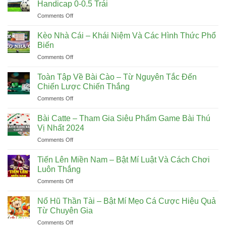
Cách
Handicap 0-0.5 Trái
2
Là
Chơi
Trái
on
Comments Off
Gì?
Và
Kèo
Gợi
Đọc
Chấp
Ý
Kèo Nhà Cái – Khái Niệm Và Các Hình Thức Phổ
Kèo
1/4
Cách
Biến
Từ
Châu
Đánh
A-
on
Comments Off
Á
Kèo
Z
Kèo
Là
Nửa
Nhà
Gì?
Toàn Tập Về Bài Cào – Từ Nguyên Tắc Đến
Một
Cái
Cách
Chiến Lược Chiến Thắng
Cho
–
Đánh
Tân
on
Comments Off
Khái
Asian
Thủ
Toàn
Niệm
Handicap
Tập
Và
Bài Catte – Tham Gia Siêu Phẩm Game Bài Thú
0-
Về
Các
Vị Nhất 2024
0.5
Bài
Hình
Trái
on
Comments Off
Cào
Thức
Bài
–
Phổ
Catte
Từ
Tiến Lên Miền Nam – Bật Mí Luật Và Cách Chơi
Biến
–
Nguyên
Luôn Thắng
Tham
Tắc
on
Comments Off
Gia
Đến
Tiến
Siêu
Chiến
Lên
Phẩm
Nổ Hũ Thần Tài – Bật Mí Mẹo Cá Cược Hiệu Quả
Lược
Miền
Game
Từ Chuyên Gia
Chiến
Nam
Bài
Thắng
on
Comments Off
–
Thú