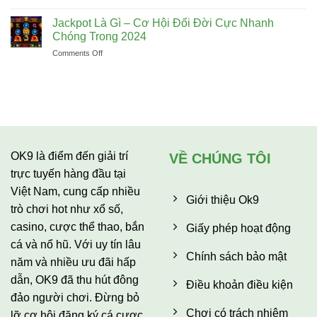
Nổ
Bật
Vị
Hũ
Mí
Jackpot Là Gì – Cơ Hội Đổi Đời Cực Nhanh
Nhất
Thần
Luật
Chóng Trong 2024
2024
Tài
Và
on
Comments Off
–
Cách
Jackpot
Bật
Chơi
Là
Mí
Luôn
Gì
Mẹo
Thắng
–
Cá
Cơ
Cược
Hội
Hiệu
Đổi
Quả
Đời
Từ
OK9 là điểm đến giải trí
VỀ CHÚNG TÔI
Cực
Chuyên
trực tuyến hàng đầu tại
Nhanh
Gia
Chóng
Việt Nam, cung cấp nhiều
Trong
Giới thiệu Ok9
trò chơi hot như xổ số,
2024
casino, cược thể thao, bắn
Giấy phép hoạt động
cá và nổ hũ. Với uy tín lâu
Chính sách bảo mật
năm và nhiều ưu đãi hấp
dẫn, OK9 đã thu hút đông
Điều khoản điều kiện
đảo người chơi. Đừng bỏ
Chơi có trách nhiệm
lỡ cơ hội đăng ký cá cược