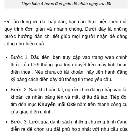
Thực hiện 4 bước đơn giản để nhận ngay ưu đãi
Để tận dụng ưu đãi hấp dẫn, bạn cần thực hiện theo một
quy trình đơn giản và nhanh chóng. Dưới đây là những
bước hướng dẫn chi tiết giúp mọi người nhận dễ dàng
cũng như hiệu quả.
Bước 1: Đầu tiên, bạn truy cập vào trang web chính
thức của Ok9 thông qua trình duyệt trên máy tính hoặc
điện thoại. Nếu chưa có tài khoản, hãy tiến hành đăng
ký bằng cách điền đầy đủ thông tin theo yêu cầu.
Bước 2: Sau khi hoàn tất, người chơi đăng nhập vào tài
khoản cá nhân bằng tên và mật khẩu đã tạo. Tiếp đó,
tìm đến mục
Khuyến mãi Ok9
nằm trên thanh công cụ
của giao diện chính.
Bước 3: Lướt qua danh sách những chương trình đang
diễn ra để chọn ưu đãi phù hợp nhất với nhu cầu của