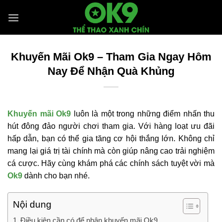
Skip
to
content
Khuyến Mãi Ok9 – Tham Gia Ngay Hôm
Nay Để Nhận Quà Khủng
Khuyến mãi Ok9
luôn là một trong những điểm nhấn thu
hút đông đảo người chơi tham gia. Với hàng loạt ưu đãi
hấp dẫn, bạn có thể gia tăng cơ hội thắng lớn. Không chỉ
mang lại giá trị tài chính mà còn giúp nâng cao trải nghiệm
cá cược. Hãy cùng khám phá các chính sách tuyệt vời mà
Ok9
dành cho bạn nhé.
Nội dung
Điều kiện cần có để nhận khuyến mãi Ok9