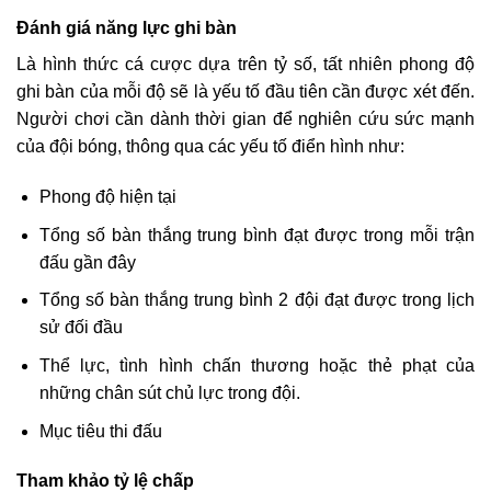
Đánh giá năng lực ghi bàn
Là hình thức cá cược dựa trên tỷ số, tất nhiên phong độ
ghi bàn của mỗi độ sẽ là yếu tố đầu tiên cần được xét đến.
Người chơi cần dành thời gian để nghiên cứu sức mạnh
của đội bóng, thông qua các yếu tố điển hình như:
Phong độ hiện tại
Tổng số bàn thắng trung bình đạt được trong mỗi trận
đấu gần đây
Tổng số bàn thắng trung bình 2 đội đạt được trong lịch
sử đối đầu
Thể lực, tình hình chấn thương hoặc thẻ phạt của
những chân sút chủ lực trong đội.
Mục tiêu thi đấu
Tham khảo tỷ lệ chấp