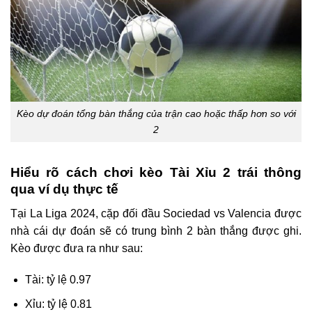
Kèo dự đoán tổng bàn thắng của trận cao hoặc thấp hơn so với
2
Hiểu rõ cách chơi kèo Tài Xỉu 2 trái thông
qua ví dụ thực tế
Tại La Liga 2024, cặp đối đầu Sociedad vs Valencia được
nhà cái dự đoán sẽ có trung bình 2 bàn thắng được ghi.
Kèo được đưa ra như sau:
Tài: tỷ lệ 0.97
Xỉu: tỷ lệ 0.81