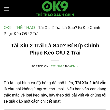
Skip
to
content
OK9
-
THỂ THAO
-
Tài Xỉu 2 Trái Là Sao? Bí Kíp Chinh
Phục Kèo O/U 2 Trái
Tài Xỉu 2 Trái Là Sao? Bí Kíp Chinh
Phục Kèo O/U 2 Trái
POSTED ON
17/01/2026
BY
ADMIN
Dù là loại hình cá độ bóng đá phổ biến,
Tài Xỉu 2 trái
vẫn
là câu hỏi không ít người chơi mới. Nếu bạn vẫn còn đang
thắc mắc về loại kèo này, hãy theo dõi bài viết và chúng tôi
sẽ giải đáp một cách chi tiết nhất.