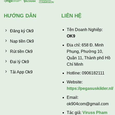
HƯỚNG DẪN
LIÊN HỆ
Tên Doanh Nghiệp:
Đăng ký Ok9
OK9
Nạp tiền Ok9
Địa chỉ: 658 Đ. Minh
Phụng, Phường 10,
Rút tiền Ok9
Quận 11, Thành phố Hồ
Đại lý Ok9
Chí Minh
Tải App Ok9
Hotline: 0906182111
Website:
https://pegasuskilder.nl/
Email:
ok904com@gmail.com
Tác giả:
Viruss Pham