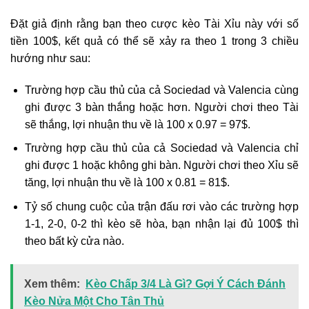
Đặt giả định rằng bạn theo cược kèo Tài Xỉu này với số
tiền 100$, kết quả có thể sẽ xảy ra theo 1 trong 3 chiều
hướng như sau:
Trường hợp cầu thủ của cả Sociedad và Valencia cùng
ghi được 3 bàn thắng hoặc hơn. Người chơi theo Tài
sẽ thắng, lợi nhuận thu về là 100 x 0.97 = 97$.
Trường hợp cầu thủ của cả Sociedad và Valencia chỉ
ghi được 1 hoặc không ghi bàn. Người chơi theo Xỉu sẽ
tăng, lợi nhuận thu về là 100 x 0.81 = 81$.
Tỷ số chung cuộc của trận đấu rơi vào các trường hợp
1-1, 2-0, 0-2 thì kèo sẽ hòa, bạn nhận lại đủ 100$ thì
theo bất kỳ cửa nào.
Xem thêm:
Kèo Chấp 3/4 Là Gì? Gợi Ý Cách Đánh
Kèo Nửa Một Cho Tân Thủ