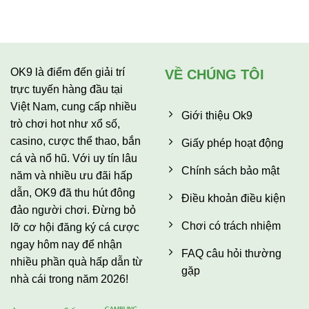
Gì
Mẹo
Thắng
–
Cá
Cơ
Cược
Hội
Hiệu
Đổi
Quả
Đời
Từ
OK9 là điểm đến giải trí
VỀ CHÚNG TÔI
Cực
Chuyên
trực tuyến hàng đầu tại
Nhanh
Gia
Chóng
Việt Nam, cung cấp nhiều
Trong
Giới thiệu Ok9
trò chơi hot như xổ số,
2024
casino, cược thể thao, bắn
Giấy phép hoạt động
cá và nổ hũ. Với uy tín lâu
Chính sách bảo mật
năm và nhiều ưu đãi hấp
dẫn, OK9 đã thu hút đông
Điều khoản điều kiện
đảo người chơi. Đừng bỏ
Chơi có trách nhiệm
lỡ cơ hội đăng ký cá cược
ngay hôm nay để nhận
FAQ câu hỏi thường
nhiều phần quà hấp dẫn từ
gặp
nhà cái trong năm 2026!