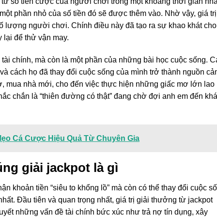
 từ số tiền cược của người chơi trong một khoảng thời gian nhấ
, một phần nhỏ của số tiền đó sẽ được thêm vào. Nhờ vậy, giá trị
số lượng người chơi. Chính điều này đã tạo ra sự khao khát cho
 lại để thử vận may.
u tài chính, mà còn là một phần của những bài học cuộc sống. C
và cách họ đã thay đổi cuộc sống của mình trở thành nguồn c
ợ, mua nhà mới, cho đến việc thực hiện những giấc mơ lớn lao
chắc chắn là “thiên đường có thật” đang chờ đợi anh em đến kh
 Mẹo Cá Cược Hiệu Quả Từ Chuyên Gia
ng giải jackpot là gì
hận khoản tiền “siêu to khổng lồ” mà còn có thể thay đổi cuộc s
t. Đầu tiên và quan trọng nhất, giá trị giải thưởng từ jackpot
uyết những vấn đề tài chính bức xúc như trả nợ tín dụng, xây