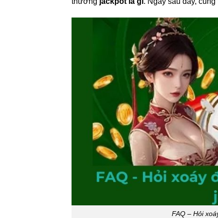
thưởng
jackpot là gì
. Ngay sau đây, cùng 
FAQ – Hỏi xoáy