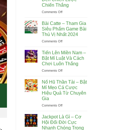
Khái
Handicap
Chiến Thắng
Niệm
0-
Và
0.5
on
Comments Off
Các
Trái
Toàn
Hình
Tập
Bài Catte – Tham Gia
Thức
Về
Siêu Phẩm Game Bài
Phổ
Bài
Thú Vị Nhất 2024
Biến
Cào
on
Comments Off
–
Bài
Từ
Catte
Nguyên
Tiến Lên Miền Nam –
–
Tắc
Bật Mí Luật Và Cách
Tham
Đến
Chơi Luôn Thắng
Gia
Chiến
on
Comments Off
Siêu
Lược
Tiến
Phẩm
Chiến
Lên
Game
Thắng
Nổ Hũ Thần Tài – Bật
Miền
Bài
Mí Mẹo Cá Cược
Nam
Thú
Hiệu Quả Từ Chuyên
–
Vị
Gia
Bật
Nhất
Mí
2024
on
Comments Off
Luật
Nổ
Và
Hũ
Jackpot Là Gì – Cơ
Cách
Thần
Hội Đổi Đời Cực
Chơi
Tài
Nhanh Chóng Trong
Luôn
–