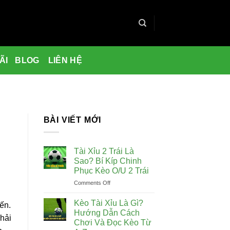
ÃI
BLOG
LIÊN HỆ
BÀI VIẾT MỚI
Tài Xỉu 2 Trái Là
Sao? Bí Kíp Chinh
Phục Kèo O/U 2 Trái
on
Comments Off
Tài
Xỉu
Kèo Tài Xỉu Là Gì?
ến.
2
Hướng Dẫn Cách
hải
Trái
Chơi Và Đọc Kèo Từ
Là