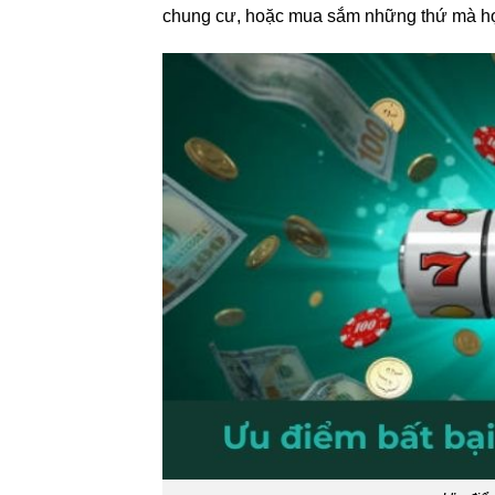
chung cư, hoặc mua sắm những thứ mà họ