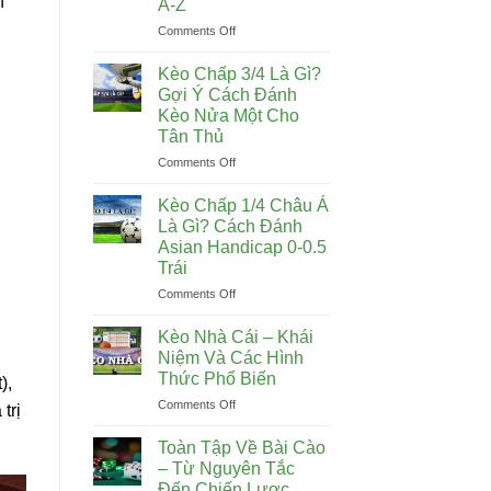
h
A-Z
Sao?
Bí
on
Comments Off
Kíp
Kèo
Chinh
Tài
Kèo Chấp 3/4 Là Gì?
Phục
Xỉu
Gợi Ý Cách Đánh
Kèo
Là
Kèo Nửa Một Cho
O/U
Gì?
Tân Thủ
2
Hướng
Trái
Dẫn
on
Comments Off
Cách
Kèo
Chơi
Chấp
Kèo Chấp 1/4 Châu Á
Và
3/4
Là Gì? Cách Đánh
Đọc
Là
Asian Handicap 0-0.5
Kèo
Gì?
Trái
Từ
Gợi
A-
Ý
on
Comments Off
Z
Cách
Kèo
Đánh
Chấp
Kèo Nhà Cái – Khái
Kèo
1/4
Niệm Và Các Hình
Nửa
Châu
Thức Phổ Biến
),
Một
Á
Cho
on
Comments Off
Là
trị
Tân
Kèo
Gì?
Thủ
Nhà
Cách
Toàn Tập Về Bài Cào
Cái
Đánh
– Từ Nguyên Tắc
–
Asian
Đến Chiến Lược