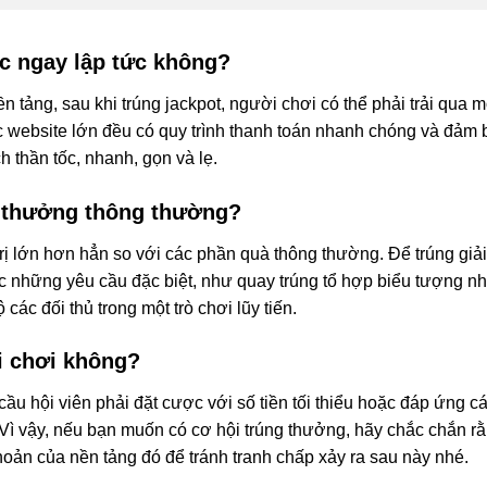
ợc ngay lập tức không?
 tảng, sau khi trúng jackpot, người chơi có thể phải trải qua m
ác website lớn đều có quy trình thanh toán nhanh chóng và đảm
 thần tốc, nhanh, gọn và lẹ.
ải thưởng thông thường?
trị lớn hơn hẳn so với các phần quà thông thường. Để trúng giải
 những yêu cầu đặc biệt, như quay trúng tổ hợp biểu tượng nh
các đối thủ trong một trò chơi lũy tiến.
i chơi không?
ầu hội viên phải đặt cược với số tiền tối thiểu hoặc đáp ứng c
. Vì vậy, nếu bạn muốn có cơ hội trúng thưởng, hãy chắc chắn r
hoản của nền tảng đó để tránh tranh chấp xảy ra sau này nhé.