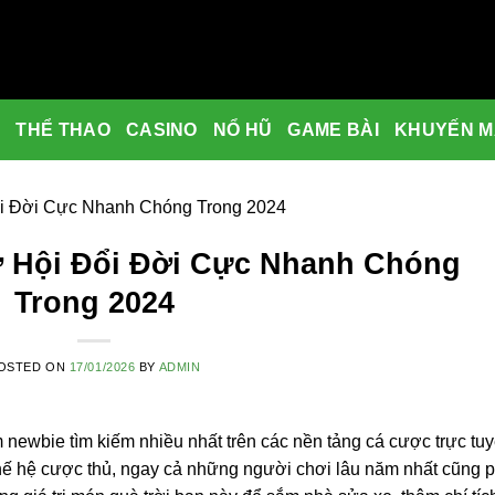
THỂ THAO
CASINO
NỔ HŨ
GAME BÀI
KHUYẾN M
ổi Đời Cực Nhanh Chóng Trong 2024
ơ Hội Đổi Đời Cực Nhanh Chóng
Trong 2024
OSTED ON
17/01/2026
BY
ADMIN
 newbie tìm kiếm nhiều nhất trên các nền tảng cá cược trực tuy
hế hệ cược thủ, ngay cả những người chơi lâu năm nhất cũng p