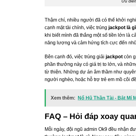
Ưu điểm
Thậm chí, nhiều người đã có thể khởi ng
cạnh mặt tài chính, việc trúng
jackpot là gì
khi biết mình đã thắng một số tiền lớn là 
năng lượng và cảm hứng tích cực đến nh
Bên cạnh đó, việc trúng giải
jackpot
còn g
phần thưởng này có giá trị to lớn, và nh
từ thiện. Những dự án âm thầm như quyên
người nghèo, hoặc hỗ trợ trẻ em mồ côi đ
Xem thêm:
Nổ Hũ Thần Tài - Bật Mí
FAQ – Hỏi đáp xoay quanh
Mỗi ngày, đội ngũ admin Ok9 đều nhận đượ