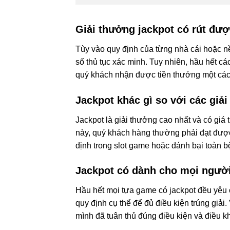
Giải thưởng jackpot có rút đư
Tùy vào quy định của từng nhà cái hoặc nền
số thủ tục xác minh. Tuy nhiên, hầu hết c
quý khách nhận được tiền thưởng một cách
Jackpot khác gì so với các gi
Jackpot là giải thưởng cao nhất và có giá 
này, quý khách hàng thường phải đạt được
định trong slot game hoặc đánh bại toàn bộ 
Jackpot có dành cho mọi ngườ
Hầu hết mọi tựa game có jackpot đều yêu c
quy định cụ thể để đủ điều kiện trúng giải
mình đã tuân thủ đúng điều kiện và điều k